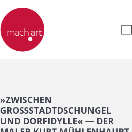
»ZWISCHEN
GROSSSTADTDSCHUNGEL U
ND DORFIDYLLE« — DER M
ALER KURT MÜHLENHAUPT I