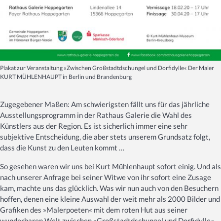
Plakat zur Veranstaltung »Zwischen Großstadtdschungel und Dorfidylle« Der Maler
KURT MÜHLENHAUPT in Berlin und Brandenburg
Zugegebener Maßen: Am schwierigsten fällt uns für das jährliche
Ausstellungsprogramm in der Rathaus Galerie die Wahl des
Künstlers aus der Region. Es ist sicherlich immer eine sehr
subjektive Entscheidung, die aber stets unserem Grundsatz folgt,
dass die Kunst zu den Leuten kommt …
So gesehen waren wir uns bei Kurt Mühlenhaupt sofort einig. Und als
nach unserer Anfrage bei seiner Witwe von ihr sofort eine Zusage
kam, machte uns das glücklich. Was wir nun auch von den Besuchern
hoffen, denen eine kleine Auswahl der weit mehr als 2000 Bilder und
Grafiken des »Malerpoeten« mit dem roten Hut aus seiner
wunderbaren Welt zwischen »Großstadtdschungel und Dorfidylle«