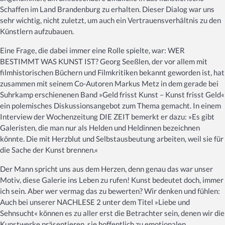
Schaffen im Land Brandenburg zu erhalten. Dieser Dialog war uns
sehr wichtig, nicht zuletzt, um auch ein Vertrauensverhältnis zu den
Künstlern aufzubauen.
Eine Frage, die dabei immer eine Rolle spielte, war: WER
BESTIMMT WAS KUNST IST? Georg Seeßlen, der vor allem mit
filmhistorischen Büchern und Filmkritiken bekannt geworden ist, hat
zusammen mit seinem Co-Autoren Markus Metz in dem gerade bei
Suhrkamp erschienenen Band »Geld frisst Kunst – Kunst frisst Geld«
ein polemisches Diskussionsangebot zum Thema gemacht. In einem
Interview der Wochenzeitung DIE ZEIT bemerkt er dazu: »Es gibt
Galeristen, die man nur als Helden und Heldinnen bezeichnen
könnte. Die mit Herzblut und Selbstausbeutung arbeiten, weil sie für
die Sache der Kunst brennen.«
Der Mann spricht uns aus dem Herzen, denn genau das war unser
Motiv, diese Galerie ins Leben zu rufen! Kunst bedeutet doch, immer
ich sein. Aber wer vermag das zu bewerten? Wir denken und fühlen:
Auch bei unserer NACHLESE 2 unter dem Titel »Liebe und
Sehnsucht« können es zu aller erst die Betrachter sein, denen wir die
Kunstwerke präsentieren, sie hoffentlich zu emotionalen