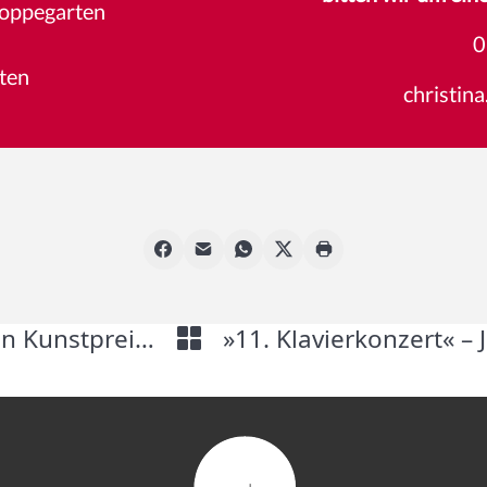
Hoppegarten
2
0
ten
christin
»NACHLESE 9« – zum Brandenburgischen Kunstpreis 2021
»11. Klavierkonzert« –