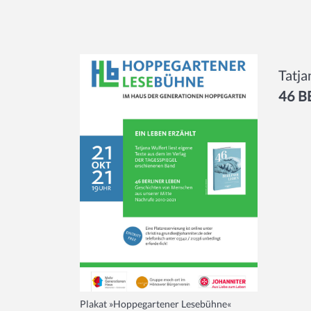
Tatja
46 B
Plakat »Hoppegartener Lesebühne«