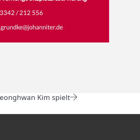
3342 / 212 556
a.grundke@johanniter.de
 Jeonghwan Kim spielt