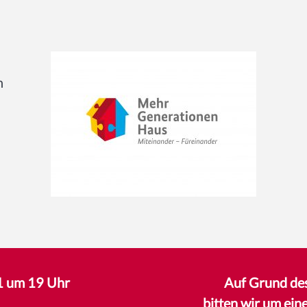
n
1 um 19 Uhr
Auf Grund des
bitten wir um ein