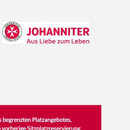
 begrenzten Platzangebotes,
e vorherige Sitzplatzreservierung