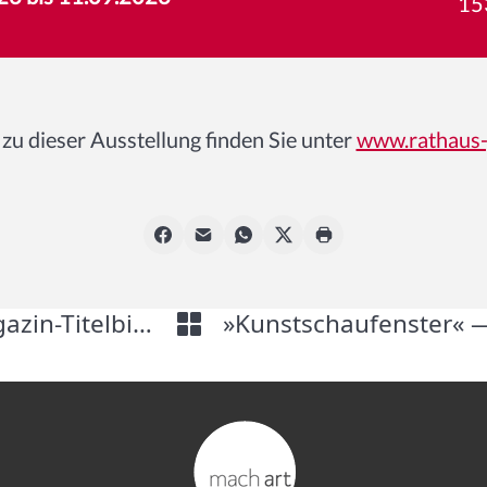
15
zu dieser Ausstellung finden Sie unter
www.rathaus-
Kunst im Freien — »Kater gesucht!« Magazin-Titelbilder aus vier Jahrzehnten von Werner Klemke – Zwei Dokumentarfilme über ihn