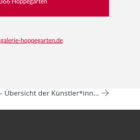
366 Hoppegarten
galerie-hoppegarten.de
»Kunstschaufenster« — Übersicht der Künstler*innen