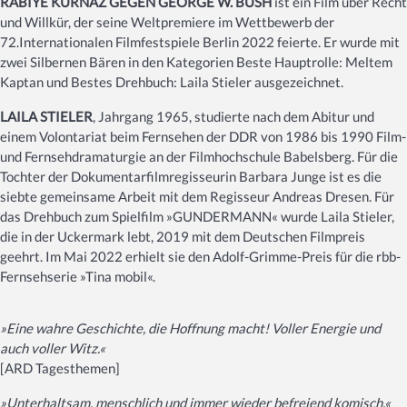
RABIYE KURNAZ GEGEN GEORGE W. BUSH
ist ein Film über Recht
und Willkür, der seine Weltpremiere im Wettbewerb der
72.Internationalen Filmfestspiele Berlin 2022 feierte. Er wurde mit
zwei Silbernen Bären in den Kategorien Beste Hauptrolle: Meltem
Kaptan und Bestes Drehbuch: Laila Stieler ausgezeichnet.
LAILA STIELER
, Jahrgang 1965, studierte nach dem Abitur und
einem Volontariat beim Fernsehen der DDR von 1986 bis 1990 Film-
und Fernsehdramaturgie an der Filmhochschule Babelsberg. Für die
Tochter der Dokumentarfilmregisseurin Barbara Junge ist es die
siebte gemeinsame Arbeit mit dem Regisseur Andreas Dresen. Für
das Drehbuch zum Spielfilm »GUNDERMANN« wurde Laila Stieler,
die in der Uckermark lebt, 2019 mit dem Deutschen Filmpreis
geehrt. Im Mai 2022 erhielt sie den Adolf-Grimme-Preis für die rbb-
Fernsehserie »Tina mobil«.
»Eine wahre Geschichte, die Hoffnung macht! Voller Energie und
auch voller Witz.«
[ARD Tagesthemen]
»Unterhaltsam, menschlich und immer wieder befreiend komisch.«