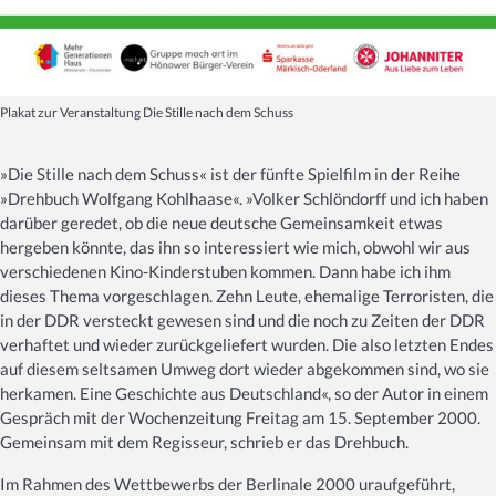
Plakat zur Veranstaltung Die Stille nach dem Schuss
»Die Stille nach dem Schuss« ist der fünfte Spielfilm in der Reihe
»Drehbuch Wolfgang Kohlhaase«. »Volker Schlöndorff und ich haben
darüber geredet, ob die neue deutsche Gemeinsamkeit etwas
hergeben könnte, das ihn so interessiert wie mich, obwohl wir aus
verschiedenen Kino-Kinderstuben kommen. Dann habe ich ihm
dieses Thema vorgeschlagen. Zehn Leute, ehemalige Terroristen, die
in der DDR versteckt gewesen sind und die noch zu Zeiten der DDR
verhaftet und wieder zurückgeliefert wurden. Die also letzten Endes
auf diesem seltsamen Umweg dort wieder abgekommen sind, wo sie
herkamen. Eine Geschichte aus Deutschland«, so der Autor in einem
Gespräch mit der Wochenzeitung Freitag am 15. September 2000.
Gemeinsam mit dem Regisseur, schrieb er das Drehbuch.
Im Rahmen des Wettbewerbs der Berlinale 2000 uraufgeführt,