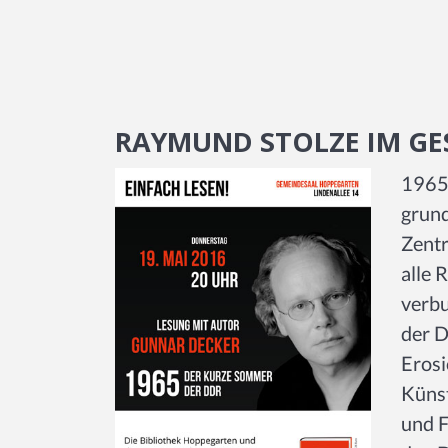
RAYMUND STOLZE IM GE
1965 
grund
Zentr
alle 
verbu
der D
Erosi
Künst
und F