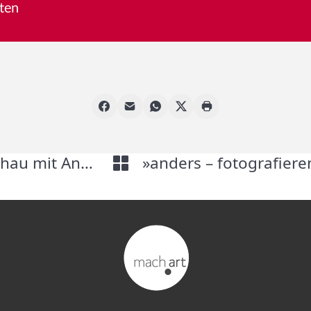
ten
»Alles andere zeigt die Zeit« – Dokfilmschau mit Andreas Voigt
»anders – fotografieren