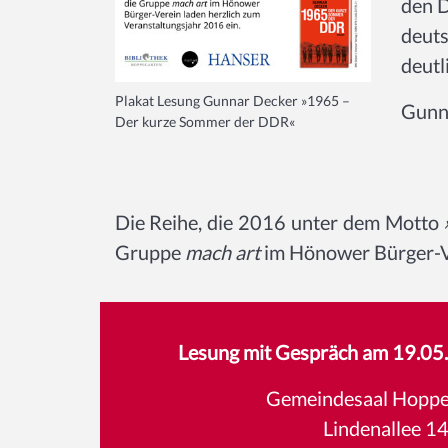
den D
deuts
deutl
Plakat Lesung Gunnar Decker »1965 –
Gunna
Der kurze Sommer der DDR«
Die Reihe, die 2016 unter dem Motto
Gruppe
mach art
im Hönower Bürger-Ve
Lesung mit Gespräch am 19.0
Gemeindesaal Hoppe
Lindenallee 1