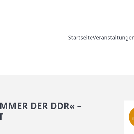
Startseite
Veranstaltunge
OMMER DER DDR« –
T