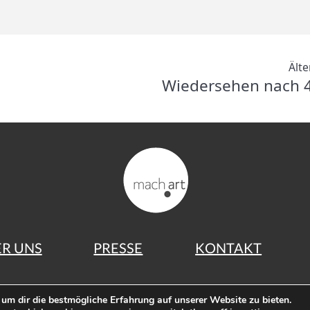
Älte
Wiedersehen nach 4
R UNS
PRESSE
KONTAKT
e
mach art
im Hönower Bürgerverein e.V. © Copyrig
um dir die bestmögliche Erfahrung auf unserer Website zu bieten.